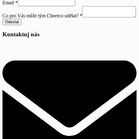
Email
Email
*
může
Co
Co pro Vás může tým Cheerco udělat?
*
Odeslat
Kontaktuj nás